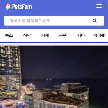
Toggl
navig
숙소
식당
카페
공원
기타
마이펫