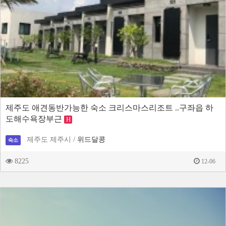
제주도 애견동반가능한 숙소 크리스마스리조트 ..구좌읍 하
도해수욕장부근
H
제주도 제주시 /
위드달콩
숙소
8225
12-06