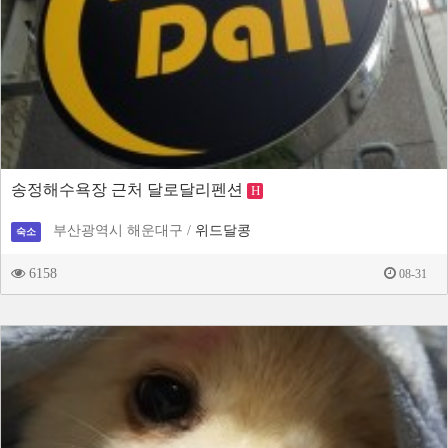
송정해수욕장 근처 달로달리펜션
H
부산광역시 해운대구 /
위드달콩
숙소
6158
08-31