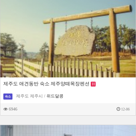
제주도 애견동반 숙소 제주양떼목장펜션
H
제주도 제주시 /
위드달콩
숙소
6946
12-06