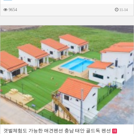
9654
11-14
갯벌체험도 가능한 애견펜션 충남 태안 골드독 펜션
H