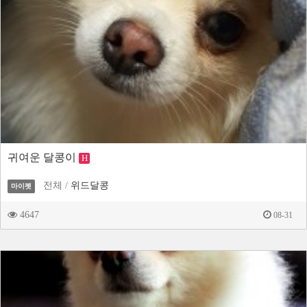
귀여운 달콩이
H
전체 /
위드달콩
마이펫
4647
08-31