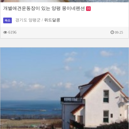
개별애견운동장이 있는 양평 몽이네펜션
H
경기도 양평군 /
위드달콩
숙소
6196
09-25