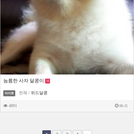
늠름한 사자 달콩이
H
전체 /
위드달콩
마이펫
4891
08-31