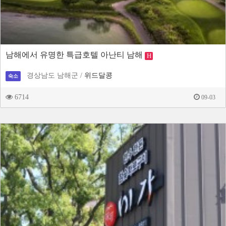
남해에서 유명한 특급호텔 아난티 남해
H
경상남도 남해군 /
위드달콩
숙소
6714
09-03