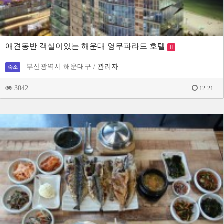
애견동반 객실이있는 해운대 영무파라드 호텔
H
부산광역시 해운대구 /
관리자
숙소
3042
12-21