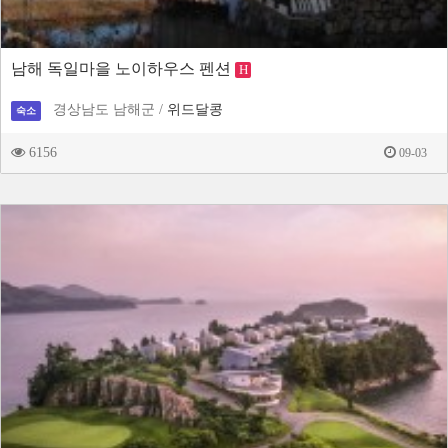
남해 독일마을 노이하우스 펜션
H
경상남도 남해군 /
위드달콩
숙소
6156
09-03