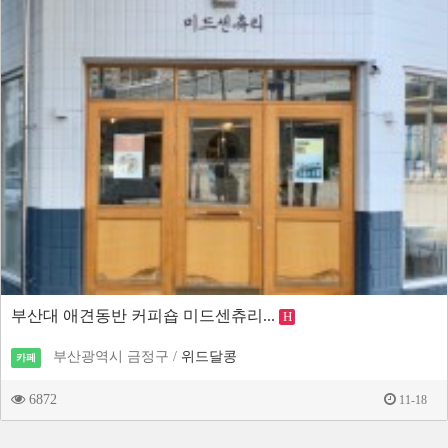
부산대 애견동반 커피숍 미드센츄리...
H
부산광역시 금정구 /
위드달콩
카페
6872
11-18