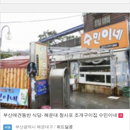
부산애견동반 식당- 해운대 청사포 조개구이집 수민이네
H
부산광역시 해운대구 /
위드달콩
식당