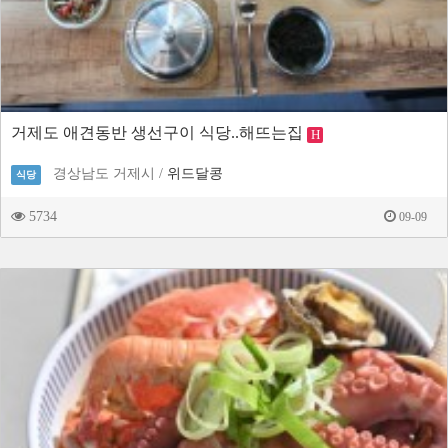
거제도 애견동반 생선구이 식당..해뜨는집
H
경상남도 거제시 /
위드달콩
식당
5734
09-09