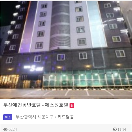
부산애견동반호텔 - 에스원호텔
H
부산광역시 해운대구 /
위드달콩
숙소
6224
11-14