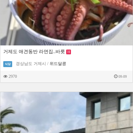
거제도 애견동반 라면집..바릇
H
경상남도 거제시 /
위드달콩
식당
2970
09-09