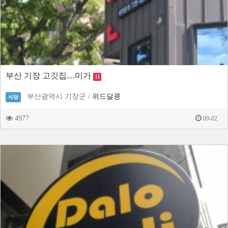
부산 기장 고깃집....미가
H
부산광역시 기장군 /
위드달콩
식당
4977
09-02